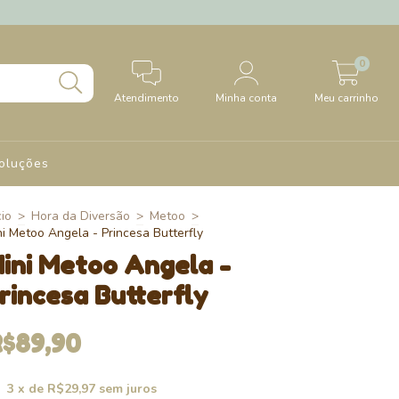
0
Atendimento
Minha conta
Meu carrinho
oluções
cio
>
Hora da Diversão
>
Metoo
>
ni Metoo Angela - Princesa Butterfly
ini Metoo Angela -
rincesa Butterfly
R$89,90
3
x de
R$29,97
sem juros