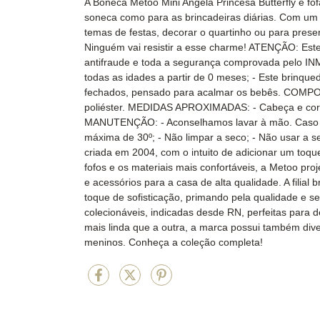
A Boneca Metoo Mini Angela Princesa Butterfly é fo
soneca como para as brincadeiras diárias. Com um 
temas de festas, decorar o quartinho ou para present
Ninguém vai resistir a esse charme! ATENÇÃO: Este 
antifraude e toda a segurança comprovada pelo 
todas as idades a partir de 0 meses; - Este brinque
fechados, pensado para acalmar os bebês. COMPOS
poliéster. MEDIDAS APROXIMADAS: - Cabeça e corp
MANUTENÇÃO: - Aconselhamos lavar à mão. Caso us
máxima de 30º; - Não limpar a seco; - Não usar 
criada em 2004, com o intuito de adicionar um toqu
fofos e os materiais mais confortáveis, a Metoo proj
e acessórios para a casa de alta qualidade. A filial
toque de sofisticação, primando pela qualidade e
colecionáveis, indicadas desde RN, perfeitas para 
mais linda que a outra, a marca possui também div
meninos. Conheça a coleção completa!