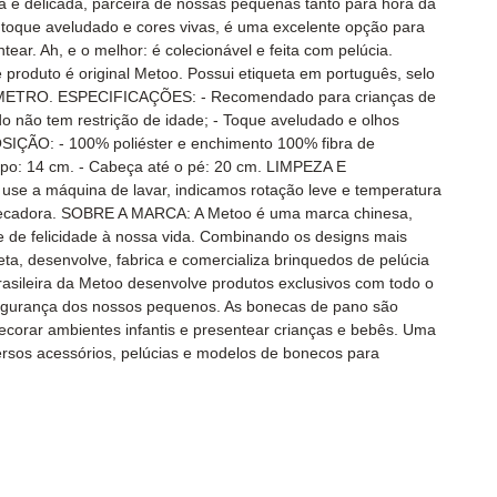
fa e delicada, parceira de nossas pequenas tanto para hora da
toque aveludado e cores vivas, é uma excelente opção para
ear. Ah, e o melhor: é colecionável e feita com pelúcia.
produto é original Metoo. Possui etiqueta em português, selo
INMETRO. ESPECIFICAÇÕES: - Recomendado para crianças de
do não tem restrição de idade; - Toque aveludado e olhos
IÇÃO: - 100% poliéster e enchimento 100% fibra de
o: 14 cm. - Cabeça até o pé: 20 cm. LIMPEZA E
e a máquina de lavar, indicamos rotação leve e temperatura
a secadora. SOBRE A MARCA: A Metoo é uma marca chinesa,
e de felicidade à nossa vida. Combinando os designs mais
eta, desenvolve, fabrica e comercializa brinquedos de pelúcia
 brasileira da Metoo desenvolve produtos exclusivos com todo o
 segurança dos nossos pequenos. As bonecas de pano são
decorar ambientes infantis e presentear crianças e bebês. Uma
ersos acessórios, pelúcias e modelos de bonecos para