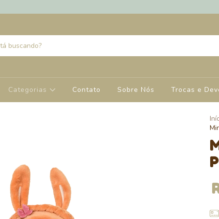
Categorias
Contato
Sobre Nós
Trocas e Dev
Iní
Mi
M
P