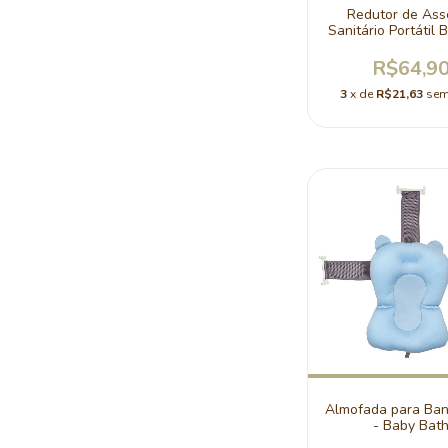
Redutor de Ass
Sanitário Portátil 
Clingo
R$64,9
3
x de
R$21,63
sem
Almofada para Ban
- Baby Bat