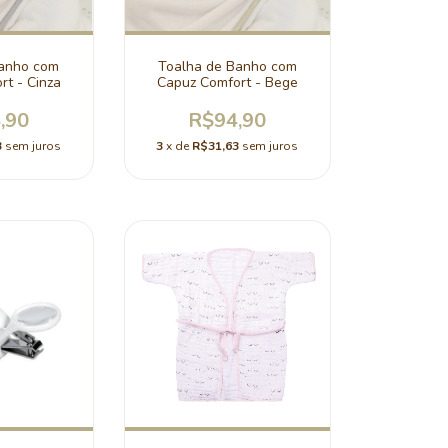
Banho com
Toalha de Banho com
t - Cinza
Capuz Comfort - Bege
,90
R$94,90
3
sem juros
3
x de
R$31,63
sem juros