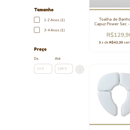
Tamanho
Toalha de Banh
1-2 Anos (1)
Capuz Power Sec -
3-4 Anos (1)
R$129,9
3
x de
R$43,30
sem
Preço
De
Até