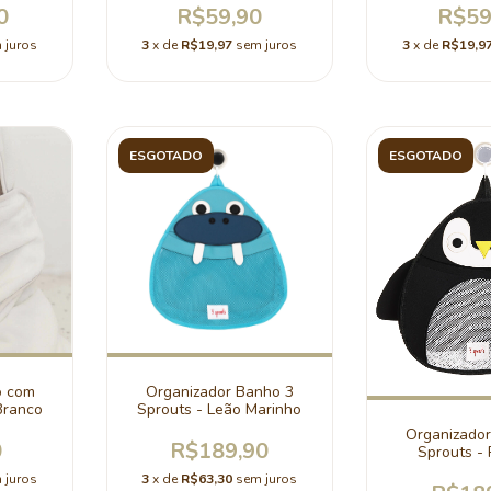
0
R$59,90
R$59
 juros
3
x de
R$19,97
sem juros
3
x de
R$19,9
ESGOTADO
ESGOTADO
o com
Organizador Banho 3
Branco
Sprouts - Leão Marinho
Organizado
0
R$189,90
Sprouts - 
 juros
3
x de
R$63,30
sem juros