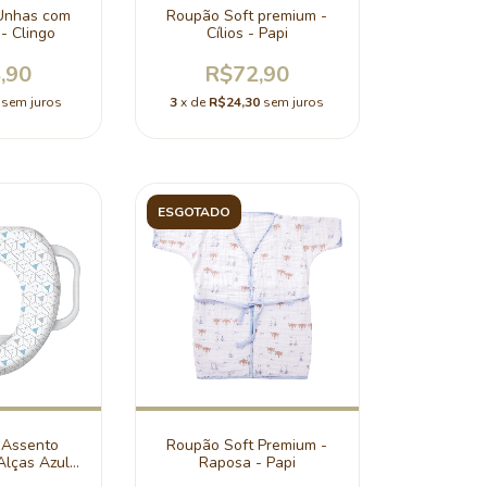
 Unhas com
Roupão Soft premium -
- Clingo
Cílios - Papi
,90
R$72,90
sem juros
3
x de
R$24,30
sem juros
ESGOTADO
 Assento
Roupão Soft Premium -
Alças Azul -
Raposa - Papi
go