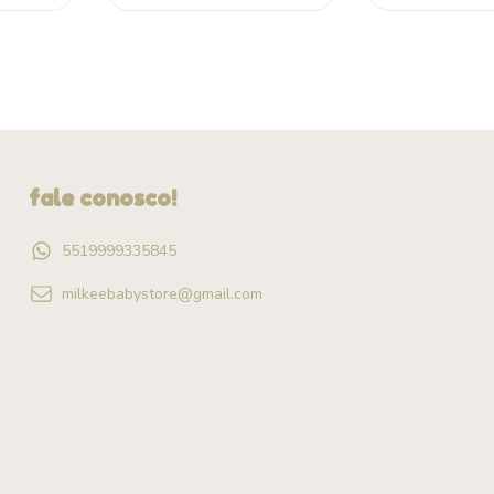
fale conosco!
5519999335845
milkeebabystore@gmail.com