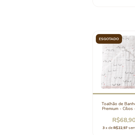
ESGOTADO
Toalhão de Banh
Premium - Cílios 
R$68,9
3
x de
R$22,97
sem