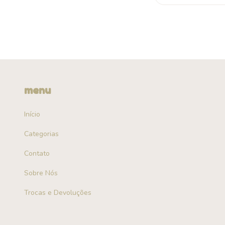
menu
Início
Categorias
Contato
Sobre Nós
Trocas e Devoluções