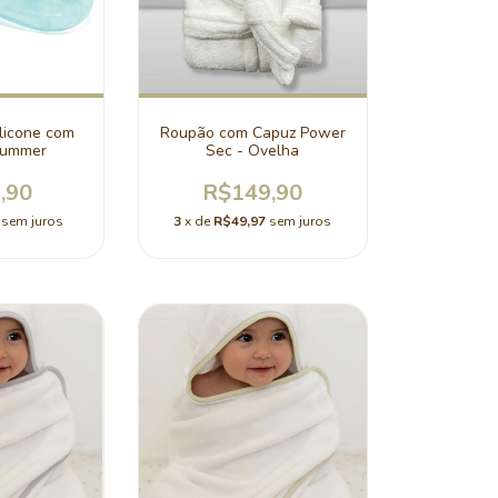
licone com
Roupão com Capuz Power
 Summer
Sec - Ovelha
,90
R$149,90
sem juros
3
x de
R$49,97
sem juros