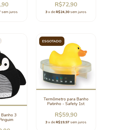
,90
R$72,90
7
sem juros
3
x de
R$24,30
sem juros
ESGOTADO
Termômetro para Banho
Patinho - Safety 1st
R$59,90
r Banho 3
Pinguim
3
x de
R$19,97
sem juros