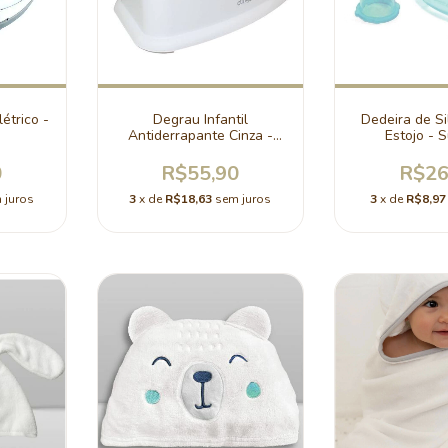
étrico -
Degrau Infantil
Dedeira de Si
Antiderrapante Cinza -
Estojo -
Clingo
0
R$55,90
R$26
 juros
3
x de
R$18,63
sem juros
3
x de
R$8,97