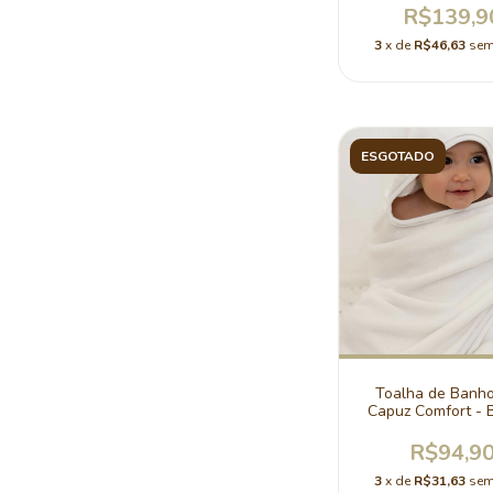
R$139,9
3
x de
R$46,63
sem
ESGOTADO
Toalha de Banh
Capuz Comfort - 
R$94,9
3
x de
R$31,63
sem