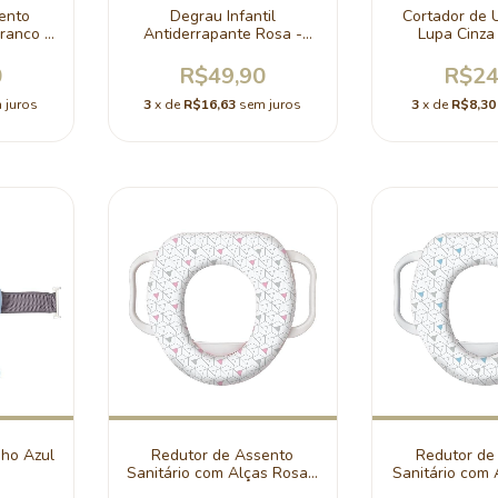
ento
Degrau Infantil
Cortador de
Branco -
Antiderrapante Rosa -
Lupa Cinza 
Clingo
0
R$49,90
R$24
 juros
3
x de
R$16,63
sem juros
3
x de
R$8,30
ho Azul
Redutor de Assento
Redutor de
h
Sanitário com Alças Rosa -
Sanitário com 
Clingo
Clin