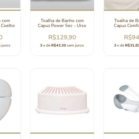
o com
Toalha de Banho com
Toalha de 
 Coelho
Capuz Power Sec - Urso
Capuz Comfor
0
R$129,90
R$94
 juros
3
x de
R$43,30
sem juros
3
x de
R$31,6