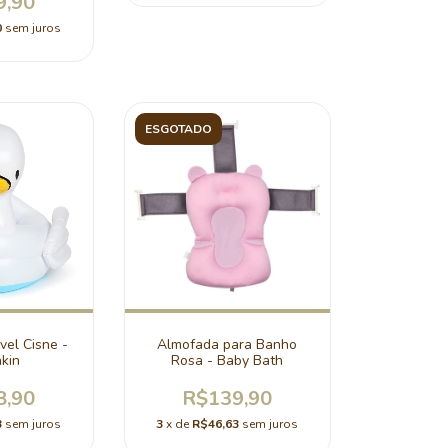
9,90
0
sem juros
ESGOTADO
vel Cisne -
Almofada para Banho
kin
Rosa - Baby Bath
8,90
R$139,90
3
sem juros
3
x de
R$46,63
sem juros