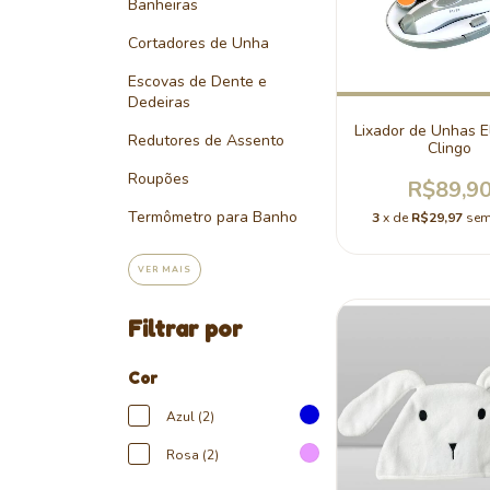
Banheiras
Cortadores de Unha
Escovas de Dente e
Dedeiras
Lixador de Unhas El
Redutores de Assento
Clingo
Roupões
R$89,9
Termômetro para Banho
3
x de
R$29,97
sem
VER MAIS
Filtrar por
Cor
Azul (2)
Rosa (2)