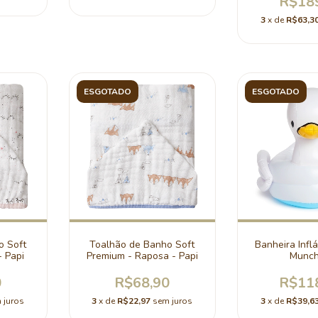
R$18
3
x de
R$63,3
ESGOTADO
ESGOTADO
o Soft
Toalhão de Banho Soft
Banheira Inflá
- Papi
Premium - Raposa - Papi
Munch
0
R$68,90
R$11
 juros
3
x de
R$22,97
sem juros
3
x de
R$39,6