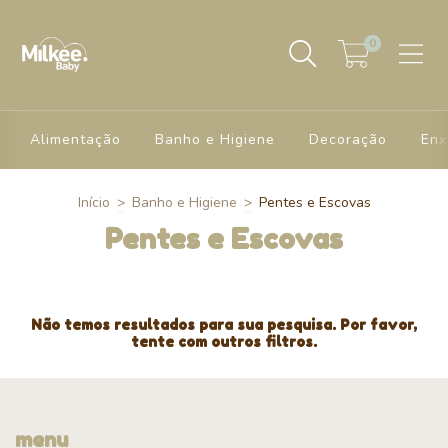
0
Alimentação
Banho e Higiene
Decoração
Enx
Início
>
Banho e Higiene
>
Pentes e Escovas
Pentes e Escovas
Não temos resultados para sua pesquisa. Por favor,
tente com outros filtros.
menu