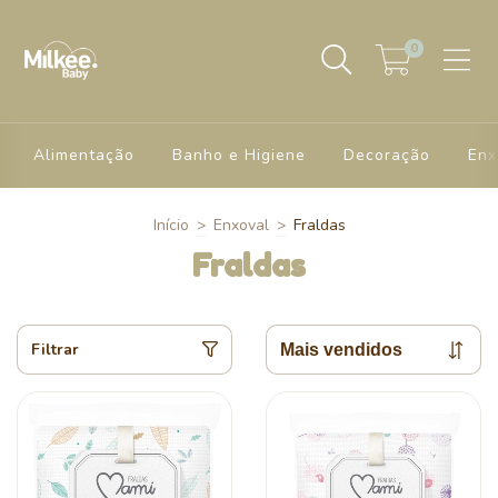
0
Alimentação
Banho e Higiene
Decoração
Enx
Início
>
Enxoval
>
Fraldas
Fraldas
Filtrar