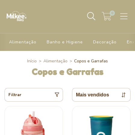
0
Alimentação
Banho e Higiene
Decoração
Enx
Início
>
Alimentação
>
Copos e Garrafas
Copos e Garrafas
Filtrar