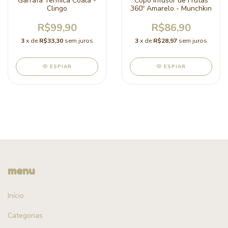
Garrafa Térmica Coala -
Copo Infusor de Frutas
Clingo
360º Amarelo - Munchkin
R$99,90
R$86,90
3
x de
R$33,30
sem juros
3
x de
R$28,97
sem juros
ESPIAR
ESPIAR
menu
Início
Categorias