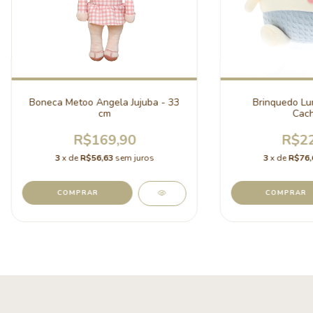
Boneca Metoo Angela Jujuba - 33
Brinquedo Lu
cm
Cach
R$169,90
R$22
3
x de
R$56,63
sem juros
3
x de
R$76,