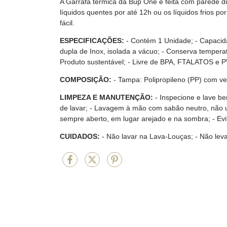
A Garrafa térmica da Büp One é feita com parede d
líquidos quentes por até 12h ou os líquidos frios p
fácil.
ESPECIFICAÇÕES:
- Contém 1 Unidade; - Capacid
dupla de Inox, isolada a vácuo; - Conserva temperatu
Produto sustentável; - Livre de BPA, FTALATOS e 
COMPOSIÇÃO:
- Tampa: Polipropileno (PP) com ve
L
IMPEZA E MANUTENÇÃO:
- Inspecione e lave b
de lavar; - Lavagem à mão com sabão neutro, não u
sempre aberto, em lugar arejado e na sombra; - Evi
CUIDADOS:
- Não lavar na Lava-Louças; - Não lev