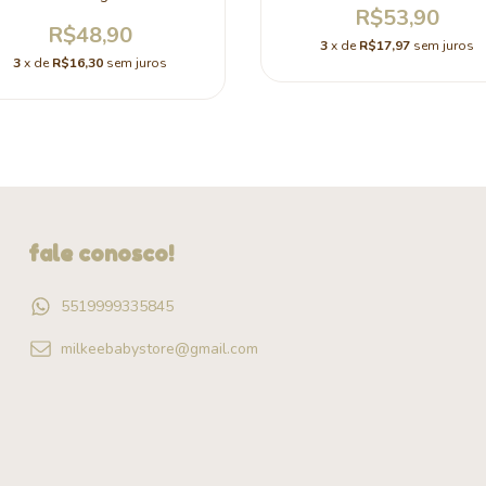
R$53,90
R$48,90
3
x de
R$17,97
sem juros
3
x de
R$16,30
sem juros
fale conosco!
5519999335845
milkeebabystore@gmail.com