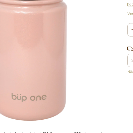
Ver
Ent
Não