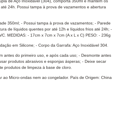
upla de Aço Inoxidável (304), comporta 350ml e mantém os
or até 24h. Possui tampa à prova de vazamentos e abertura
ade 350ml; - Possui tampa à prova de vazamentos; - Parede
ra de líquidos quentes por até 12h e líquidos frios até 24h; -
PVC. MEDIDAS: - 17cm x 7cm x 7cm (A x L x C) PESO: - 236g
dação em Silicone; - Corpo da Garrafa: Aço Inoxidável 304.
em antes do primeiro uso, e após cada uso; - Desmonte antes
sar produtos abrasivos e esponjas ásperas; - Deixe secar
te produtos de limpeza à base de cloro.
ar ao Micro-ondas nem ao congelador. País de Origem: China