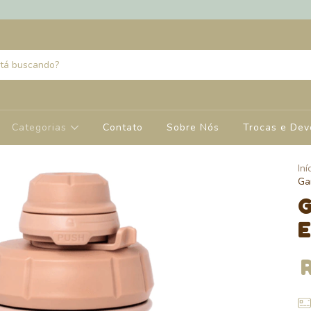
Categorias
Contato
Sobre Nós
Trocas e Dev
Iní
Ga
G
E
R