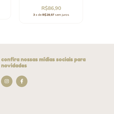
R$86,90
3
x d
3
x de
R$28,97
sem juros
confira nossas mídias sociais para
novidades