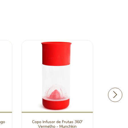
ngo
Copo Infusor de Frutas 360º
Copo Mági
Vermelho - Munchkin