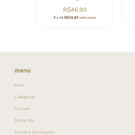
0
R$46,90
 juros
3
x de
R$15,63
sem juros
menu
Início
Categorias
Contato
Sobre Nós
Trocas e Devoluções