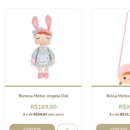
Boneca Metoo Angela Didi
Bolsa Metoo
R$169,90
R$9
3
x de
R$56,63
sem juros
3
x de
R$33,