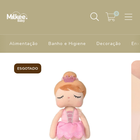
0
Alimentação
Banho e Higiene
Decoração
Enx
ESGOTADO