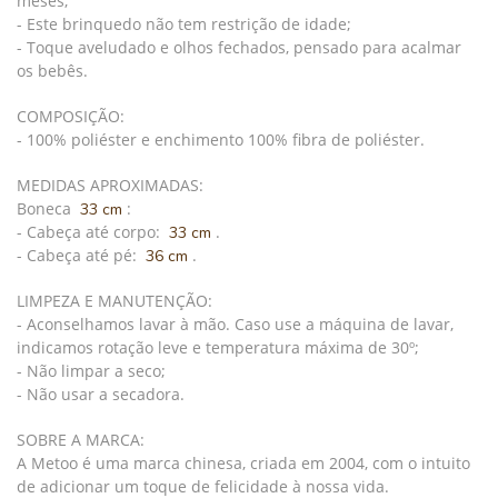
meses;
- Este brinquedo não tem restrição de idade;
- Toque aveludado e olhos fechados, pensado para acalmar
os bebês.
COMPOSIÇÃO:
- 100% poliéster e enchimento 100% fibra de poliéster.
MEDIDAS APROXIMADAS:
Boneca
:
33 cm
- Cabeça até corpo:
.
33 cm
- Cabeça até pé:
.
36 cm
LIMPEZA E MANUTENÇÃO:
- Aconselhamos lavar à mão. Caso use a máquina de lavar,
indicamos rotação leve e temperatura máxima de 30º;
- Não limpar a seco;
- Não usar a secadora.
SOBRE A MARCA:
A Metoo é uma marca chinesa, criada em 2004, com o intuito
de adicionar um toque de felicidade à nossa vida.