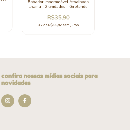
Babador Impermeável Atoalhado
P
Lhama - 2 unidades - Girotondo
R$35,90
3
x d
3
x de
R$11,97
sem juros
confira nossas mídias sociais para
novidades