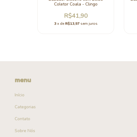
Clingo
Coletor Coala - Clingo
0
R$41,90
 juros
3
x de
R$13,97
sem juros
menu
Início
Categorias
Contato
Sobre Nós