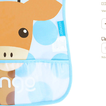
Ver
Ent
Não