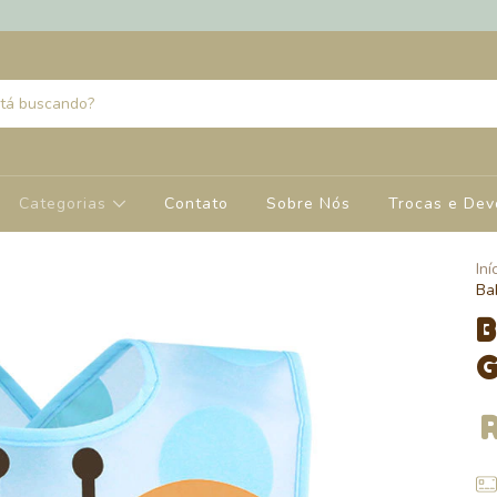
Categorias
Contato
Sobre Nós
Trocas e Dev
Iní
Ba
B
G
R