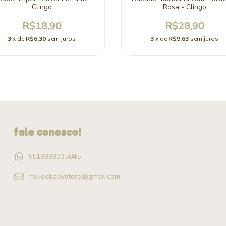
Clingo
Rosa - Clingo
R$18,90
R$28,90
3
x de
R$6,30
sem juros
3
x de
R$9,63
sem juros
fale conosco!
5519999335845
milkeebabystore@gmail.com