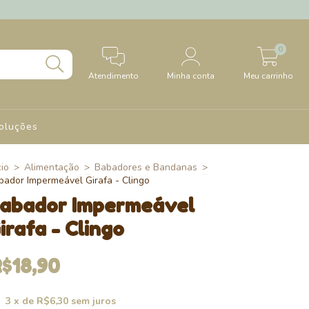
0
Atendimento
Minha conta
Meu carrinho
oluções
cio
>
Alimentação
>
Babadores e Bandanas
>
bador Impermeável Girafa - Clingo
abador Impermeável
irafa - Clingo
$18,90
3
x de
R$6,30
sem juros