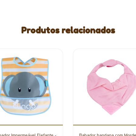
Produtos relacionados
ador Impermeável Elefante -
Babador bandana com Morde